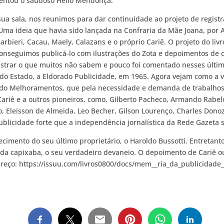
sentou o saudoso Hélio Mendonça.
sala, nos reunimos para dar continuidade ao projeto de registrar
 Uma ideia que havia sido lançada na Confraria da Mãe Joana, por A
eri, Cacau, Maely, Calazans e o próprio Cariê. O projeto do livro
nseguimos publicá-lo com ilustrações do Zota e depoimentos de di
gistrar o que muitos não sabem e pouco foi comentado nesses último
 Estado, a Eldorado Publicidade, em 1965. Agora vejam como a vid
do Melhoramentos, que pela necessidade e demanda de trabalhos,
riê e a outros pioneiros, como, Gilberto Pacheco, Armando Rabelo,
 Eleisson de Almeida, Leo Becher, Gilson Lourenço, Charles Donoz
publicidade forte que a independência jornalística da Rede Gazeta 
imento do seu último proprietário, o Haroldo Bussotti. Entretanto, 
nda capixaba, o seu verdadeiro devaneio. O depoimento de Cariê 
reço: https://issuu.com/livros0800/docs/mem__ria_da_publicidade