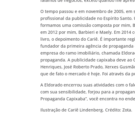
falamos de negócios, exceto quando me apre
O tempo passou e em novembro de 2005, em sua 
profissional da publicidade no Espírito Santo.
formamos uma comissão composta por mim, Barbi
em 2012 por mim, Barbieri e Maely. Em 2014 co
livro, o depoimento do Cariê. É importante re
fundador da primeira agência de propaganda do
empresa do ramo imobiliário, chamada Eldora
propaganda. A publicidade capixaba deve ao Ca
Henriques, José Roberto Prado, Xerxes Gusmão,
que de fato o mercado é hoje. Foi através da 
A Eldorado encerrou suas atividades com o falec
com sua sensibilidade, forjou para a propaga
Propaganda Capixaba”, você encontra no ende
Ilustração de Cariê Lindenberg. Crédito: Zota.