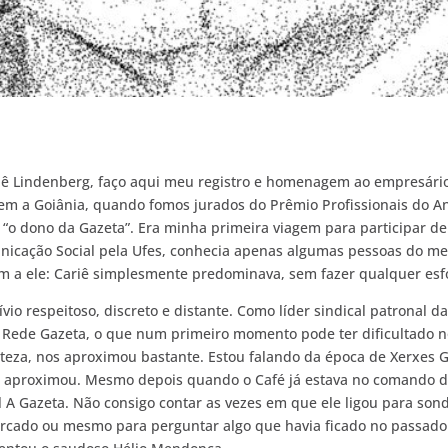
ê Lindenberg, faço aqui meu registro e homenagem ao empresári
em a Goiânia, quando fomos jurados do Prêmio Profissionais do A
a “o dono da Gazeta”. Era minha primeira viagem para participar de
icação Social pela Ufes, conhecia apenas algumas pessoas do me
iam a ele: Cariê simplesmente predominava, sem fazer qualquer es
vio respeitoso, discreto e distante. Como líder sindical patronal d
a Rede Gazeta, o que num primeiro momento pode ter dificultado no
teza, nos aproximou bastante. Estou falando da época de Xerxes G
s aproximou. Mesmo depois quando o Café já estava no comando da
l A Gazeta. Não consigo contar as vezes em que ele ligou para so
rcado ou mesmo para perguntar algo que havia ficado no passado