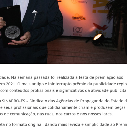
idade. Na semana passada foi realizada a festa de premiação aos
em 2021. O mais antigo e ininterrupto prêmio da publicidade regio
 com conteúdos profissionais e significativos da atividade publicitá
o SINAPRO-ES – Sindicato das Agências de Propaganda do Estado 
s e seus profissionais que cotidianamente criam e produzem peças
os de comunicação, nas ruas, nos carros e nos nossos lares.
ta no formato original, dando mais leveza e simplicidade ao Prêmi