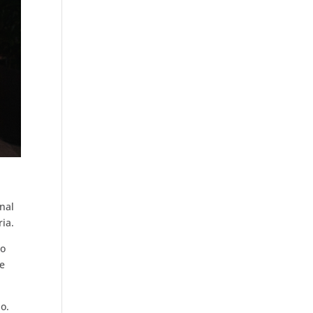
nal
ria.
do
 e
o.