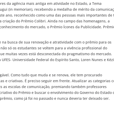
es da agência mais antiga em atividade no Estado, a Tema
ugui (in memorian), recebendo a medalha de mérito da comunica
te ano, reconhecido como uma das pessoas mais importantes de 
a da criação do Prêmio Colibri. Ainda no campo das homenagens, a
conhecimento do mercado, o Prêmio Ícones da Publicidade. Prêmi
e na busca de sua renovação e atratividade com o prêmio para os
ão só os estudantes se voltem para a vivência profissional do
ue muitas vezes está desconectada do pragmatismo do mercado.
a UFES- Universidade Federal do Espírito Santo, Loren Nunes e Kéz
negável. Como tudo que muda e se renova, ele tem procurado
 criativas. É preciso seguir em frente. Atualizar as categorias 
mais as escolas de comunicação, premiando também professores
 criativo do Prêmio e buscar o envolvimento do Governo do Estado 
 prêmio, como já foi no passado e nunca deveria ter deixado ser.